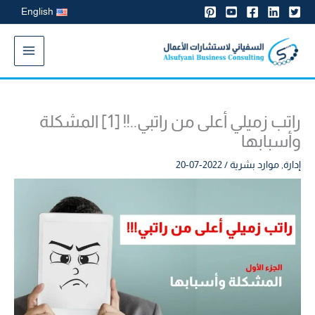
خطي
English
لى
لمحتوى
البحث
راتب زميلي أعلى من راتبي..!! [1] المشكلة
وأسبابها
إدارة
,
موارد بشرية
/
2022-07-20