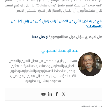
من جيد جداً “Very Good(+)” مرتفع ويندُر أن يقيم أحداً بدرجة ممتاز
“Excellent” دع عنك تقييم متميز “Outstanding” بل حتى لو قيم نفسه
لكان متحفظاً ويرى أن الكمال والممتاز نادر كندرة الفسفور الأحمر.
تابع قراءة الجزء الثاني
من المقال ” راتب زميلي أعلى من راتبي [2] الحل
والمعالجات”
هل لديك أي سؤال حول هذا الموضوع؟
تواصل معنا
عبد الباسط السفياني
مستشار إداري متخصص في مجال التقييم والفحص
الإداري والتنظيمي وخدمات إعادة الهيكلة، تحكيم
وتحديث الخطط الاستراتيجية والتشغيلية، وتطوير
الأداء المؤسسي، بالإضافة إلى تقديم برامج تدريب
مدعومة بمشاريع تطبيقية.
مشاركة المقالة