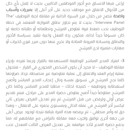
يُراعى فيها الاتساق مع أجور الموظفين الحاليين، بحيث لا يُقبل بأي حال
من الأحوال الاتفاق مع موظف جديد على أجر أعلى إلا
بمبررات وأسباب
واضحة
تتضح من خلال فرز السيرة الذاتية ثم مقابلة لجنة التوظيف “The
Interview Panel”، بحيث لا يتم تجاوز نطاق الموازنة المعتمد في خطة
التوظيف تحت ضغط قوة تفاوض المرشح وتطلعاته أو طلباته خاصة لو
كان مسوقاً جيداً لذاته، فتكون ردة الفعل واعية تتقيد بسياسة الأجور
والنطاق ومساحة المرونة المتاحة ولا نخرج عنها دون مبرر قوي كخبرات أو
مهارات متميزة لدى المرشح.
3-
انفراد المدير المباشر للوظيفة المستهدفة بالقرار وربما تفرده بإجراء
مقابلة التوظيف – لا مجرد أن يكون الشخص المحوري في القرار – فتتحول
عملية إبرام العقد والاتفاق إلى عملية تفاوضية غير منضبطة، تزداد ضراوتها
كلما نجح المرشح في تسويق نفسه ونال إعجاب المدير المباشر وأصبح
استقطابه وتوظيفه – كنتيجة لذلك – مطلبا للمدير المباشر، وكلما كان
المرشح مفاوضاً جيداً أصبح يفاوض حضرة المدير على مراحل، فيتم تقديم
عرض أولي ويُرفض من قبل المرشح، ثم يتم تعديل العرض بعرض ثاني
ليكسر أجر المرشح في عمله الحالي وبمستوى يحفزه على الانتقال – وهذا
حق له وأمر منطقي – ثم يرفضه هذه المرة بلباقة نتيجة لوجود عرض أعلى
من جهة أخرى توافق واجرت معه مقابلة بالتزامن مع مقابلتهم له، مما
يدفع حضرة المدير لأخذ موافقه على تعديل العرض الثالث المعدل تحت