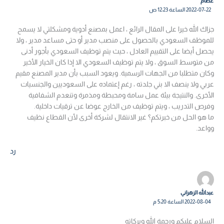
عصام
2022-07-22 الساعة 12:23 ص
جزاك الله خيرا على المقال الرائع ، اعمل بمصنع أدوية ومشكلتي لا يسمح
للموظف السعودي بالحصول على منصب مدير أو حتى مساعد مدير ، ولا
يحصل أيضا على التقييم العادل ، حيث يتم توظيف السعودي بأجور أدنى
من متوسط السوق ، ولا يتم توظيف السعودي الا إذا كان الخيار الأخير
وكان متطلبا من الجهات الرسمية. ويعود السبب بأن مدير المصنع مقيم
عربي ولا ينصف الا بني جلدته ، رغم إعتماده على السعوديين والجنسيات
الأخرى. والنتيجة بيئة عمل سامة ومحبطة ومذمرة وتنعدم الشفافية
وفرص التدريب ، ويتم توظيف من الخارج عوضا عن ترقيات داخلية.
ما هو الحل من خبرتكم؟ غير الانتقال لشركة أخرى لأن القطاع نظيف
وواعد.
رد
عبدالله الزهراني
2022-08-04 الساعة 5:20 م
السلام عليكم ورحمة الله وبركاته