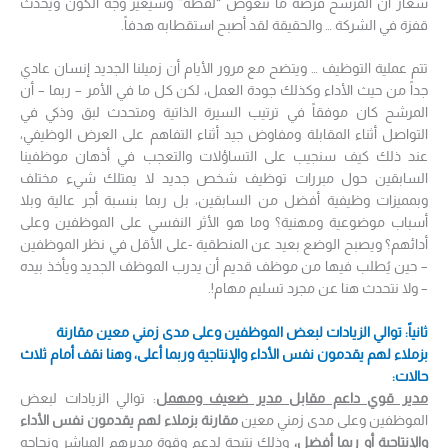
شعار أن المرشح فرصة ما تتعوض “لقْطة” وسيغير وجه الكون ويحدث
قفزة في الشركة … والحقيقة لقد أصبح استقطابه هدفاً.
تتم عملية التوظيف … ويتضح مع مرور الأيام أن زميلنا الجديد إنسان عادي
جداً من حيث الأداء وكذلك جودة العمل، لكن كل ما في الأمر – ربما – أن
المرشح كان موفقاً في ترتيب السيرة الذاتية ومتحدث لبق وذكي في
التواصل أثناء المقابلة ومفاوض جيد أثناء التفاهم على العرض الوظيفي،
عند ذلك كيف سنجيب على التساؤلات والتعجب في أذهان موظفينا
السابقين حول مبررات توظيف شخص جديد لا يمتلك شيء مختلف
وبمميزات وظيفية أفضل من السابقين، بل ربما بنسبة أجر عالية وبلا
أسباب موضوعية ومهنية؟ وما هو الأثر النفسي على الموظفين وعلى
أدائهم؟ ويصبح الوضع بعيد عن المنطقية -على الأقل في نظر الموظفين
– حين يُطلب فيها من موظف قديم أن يدرب الموظف الجديد ويأخذ بيده
– ولا نتحدث هنا عن مجرد تسليم مهام!.
ثانياً: توالي الزيادات لبعض الموظفين وعلى مدى زمني معين مقارنة
بزملاء لهم يقدمون نفس الأداء والإنتاجية وربما أعلى، وهنا نقف أمام ثلاث
حالات:
مدير قوي داعم مقابل مدير ضعيف ومهمل
: توالي الزيادات لبعض
الموظفين وعلى مدى زمني معين
مقارنة بزملاء لهم يقدمون نفس الأداء
والإنتاجية أو ربما أفضل،
وذلك نتيجة لدعم وقوة مديرهم المباشر ونجاحه