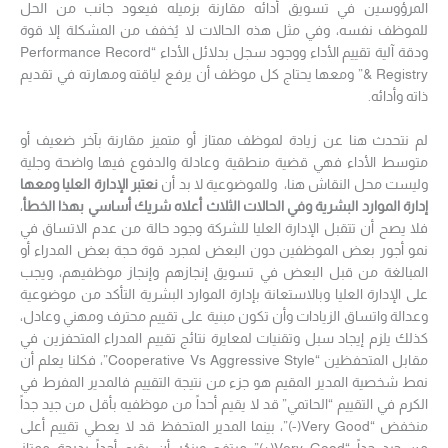
المرؤوسين في تسويق أدائه مقارنة بزميله فيعود جانب من الحل
للموظف نفسه، وفي مثل هذه الحالات لا يُخفف من المشكلة إلا قوة
ودقة آلية تقييم الأداء ووجود سجل بدلائل الأداء “Performance Record
& Registry” ومعها يحتاج كل موظف أن يرفع لياقته ومهارته في تقديم
ذاته وأدائه.
لم نتحدث هنا عن زيادة لموظف ممتاز أو متميز مقارنة بآخر ضعيف أو
متوسط الأداء فهي قضية منطقية وعادلة والدفوع فيها واضحة وجلية
وليست محل النقاش هنا، وللموضوعية لا بد أن
نعتبر الإدارة العليا ومعها
إدارة الموارد البشرية وفي الحالات الثلاث أعلاه شريك أساسي بهذا الخطأ
،
فلا يصح أن تتقبل الإدارة العليا للشركة وجود حالة من عدم الاتساق في
نمو أجور بعض الموظفين دون البعض لمجرد قوة حجة بعض المدراء أو
المبالغة من قبل البعض في تسويق إنجازهم وإنجاز موظفيهم، ويجب
على الإدارة العليا وبالاستعانة بإدارة الموارد البشرية التأكد من موضوعية
وعدالة واتساق الزيادات وأن تكون مبنية على تقييم محترف ومهني وعادل،
كذلك يلزم إيجاد سبل وتقنيات لمعايرة نتائج تقييم المدراء المتحفزين في
مقابل المتحفظين “Cooperative Vs Aggressive Style”، فكلنا يعلم أن
نمط شخصية المدير المقيم هو جزء من نتيجة التقييم فالمدير المفرط في
الكرم في التقييم “الحاتمي” قد لا يقيم أحداً من موظفيه بأقل من جيد جداً
منخفض “Very Good(-)”، بينما المدير المتحفظ قد لا يعطي تقييم أعلى