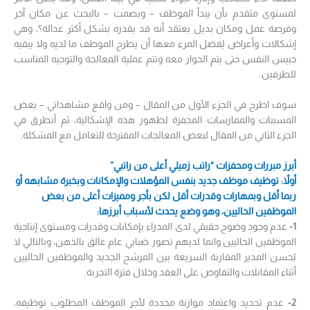
لمستوى متقدم بأن يبدأ الموظف – وبصمت – بالبحث عن مكان آخر
وفرصة عمل ومكان بديل يعتقد أنه قد يقدره بشكل أكثر عدالة؟، وهي
إشكالات وأعراض يُفضل المرء معها أن يطرح الموظف ما لديه ولا يبقيه
حبيس النفس حتى يتم الحوار معه وتتم عملية المعالجة والتوجيه المناسب
للطرفين.
سوف اطرح في الجزء الأول من المقال – ومن واقع مشاهداتي – بعض
المسببات والممارسات المحفزة لظهور هذه الإشكالية، ثم أتطرق في
الجزء الثاني من المقال لبعض المعالجات المقترحة للتعامل مع المشكلة.
أبرز مبررات ومحفزات “راتب زميلي أعلى من راتبي”
أولاً: توظيف موظف جديد بنفس المؤهلات والإمكانات وبخبرة مشابهه أو
ربما أقل وبمهارات وقدرات أقل لكن بأجر ومميزات أعلى من بعض
الموظفين الحاليين، وهو وضع يحدث لأسباب أبرزها:
1-
عدم وجود وضوح حقيقي لدى المدراء بإمكانات وقدرات ومستوى إنتاجية
الموظفين الحاليين وانما لديهم تصور ضبابي عام عالق بالذهن، وبالتالي لا
يُحسن المدير المقارنة السريعة بين المرشح الجديد والموظفين الحاليين
أثناء المقابلات والتفاوض على العقد وخلال فترة التجربة.
2-
عدم تحديد واعتماد موازنة محددة لأجر الموظف المطلوب توظيفه،