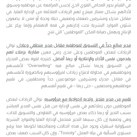
في القيام بدور المحامي القوي الذي يُحسن المرافعة عن موظفيه ويسوق
لأدائهم بشكل ممتاز فينتزع لهم الزيادات الملائمة من الإدارة العليا، في
مقابل مدراء ومشرفين ضعفاء وضعيفي حيلة وحجة أو ممن لا يضعون
شئون الموارد البشرية تحت إدارتهم في قمة الاهتمام وإنما يركز على
الإنتاج ويهمل صيانة المكن “الموظفين” التي تنتج.
مدير مبالغ جداً في التسويق لموظفيه مقابل مدير منطقي وعادل:
توالي
الزيادات لبعض الموظفين وعلى مدى زمني معين
مقارنة بزملاء لهم
يقدمون نفس الأداء والإنتاجية أو ربما أفضل
، كنتيجة لقوة بعض المدراء
في التسويق وربما بشكل مبالغ فيه “Overselling” لأنفسهم
وموظفيهم في محاولة لانتزاع زيادات لمرؤوسيهم وبالضرورة لأنفسهم،
في مقابل مدراء ومشرفين موضوعيين جداً ومنطقيين في تقييم
موظفيهم ومنصفين – حتى ربما – في تقييم أنفسهم.
تقييم من مدير متحيز
ولديه ازدواجية مع مرؤوسيه
: توالي الزيادات لبعض
الموظفين دون زملائهم في نفس الإدارة من قبل نفس المدير المباشر
بسبب التحيز أو ربما ذكاء بعض مرؤوسيه في التفاوض والتسويق للذات،
وهي وضعية إن كان سببها التحيز فتتحمل الإدارة العليا والموارد البشرية
مسؤولية استقراء وجود مثل هذه الحالات ومعالجتها لكونها مما يرفع
مستوى السمُّية في بيئة العمل “Toxicity”، وإن كان السبب ضعف بعض