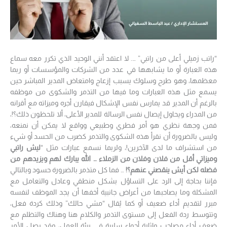
“راتب زميلي أعلى من راتبي” …. لا اعتقد أنني الوحيد الذي تكرر معه سماع
هذه العبارة أو ما يشابهها في عدد من الشركات والمؤسسات أو ربما
معظمها، وهو طرح وسلوك يسبب إزعاج وامتعاض المدير المباشر حين
يسمع مثل هذه العبارات وما فيها من التذمر والشكوى من موظفه
بالرغم أن المدير قد يمارس نفس الإشكال فيقارن أجره وميزاته مع أقرانه
من المدراء ويحاول إيصال نفس الرسالة للمدير الأعلى، ألا تلحظون ذلك؟!،
فمن وجهة نظري هو أمر فطري وطبيعي وواقع لا يمكن أن نمنعه،
وليس بالضرورة أن نقرأ هذه الشكوى والتذمر كضرب من الحسد أو شيء
من استشراف ما لدى الآخرين!، ولربما نسمع عبارات مثل “
ليش راتبي
وميزاتي أقل من فلان وفلان من الزملاء … الله يبارك لهم ويزيدهم من
فضله لكن أيش ينقصني عنهم؟!
… فما كل متذمر بالضرورة حسود وبالتالي
فإننا بحاجة إلى الرد على التساؤل بشكل منطقي وعادل والتعامل مع
المشكلة وما يصاحبها من أعراض جانبية أخفها أن يجد الموظف لنفسه
مبرر لتقديم أداء ضعيف أو كما يُقال “مشي حالك” وذلك كردة فعل،
وتتوسط ردة الفعل إلى مستوى التذمر والكلام هنا وهناك والتظلم مع
ضعف أداء مصاحب وإثارة أجواء سلبية في بيئة العمل، وقد يصل الأمر